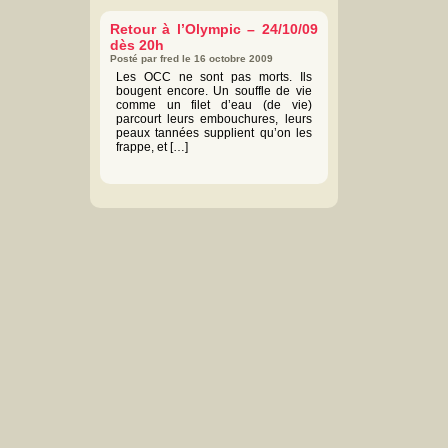
Retour à l’Olympic – 24/10/09
dès 20h
Posté par fred le 16 octobre 2009
Les OCC ne sont pas morts. Ils
bougent encore. Un souffle de vie
comme un filet d’eau (de vie)
parcourt leurs embouchures, leurs
peaux tannées supplient qu’on les
frappe, et […]