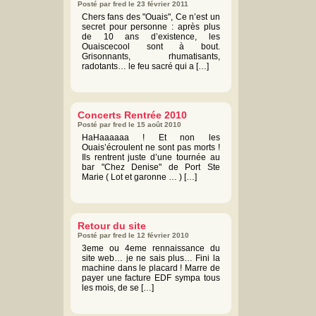
Posté par fred le 23 février 2011
Chers fans des "Ouais", Ce n’est un
secret pour personne : après plus
de 10 ans d’existence, les
Ouaiscecool sont à bout.
Grisonnants, rhumatisants,
radotants… le feu sacré qui a […]
Concerts Rentrée 2010
Posté par fred le 15 août 2010
HaHaaaaaa ! Et non les
Ouais’écroulent ne sont pas morts !
Ils rentrent juste d’une tournée au
bar "Chez Denise" de Port Ste
Marie ( Lot et garonne … ) […]
Retour du site
Posté par fred le 12 février 2010
3eme ou 4eme rennaissance du
site web… je ne sais plus… Fini la
machine dans le placard ! Marre de
payer une facture EDF sympa tous
les mois, de se […]